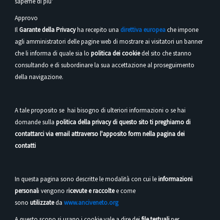
saperne di piu'
Approvo
Il
Garante della Privacy
ha recepito una
direttiva europea
che impone
agli amministratori delle pagine web di mostrare ai visitatori un banner
che li informa di quale sia lo
politica dei cookie
del sito che stanno
consultando e di subordinare la sua accettazione al proseguimento
della navigazione.
A tale proposito se hai bisogno di ulteriori informazioni o se hai
domande sulla
politica della privacy di questo sito ti preghiamo di
contattarci via email attraverso l'apposito form nella pagina dei
contatti
In questa pagina sono descritte le modalità con cui le
informazioni
personal
i vengono r
icevute e raccolte
e come
sono
utilizzate
da
www.anciveneto.org
A questo scopo si usano i cookie vale a dire dei
file testuali
per