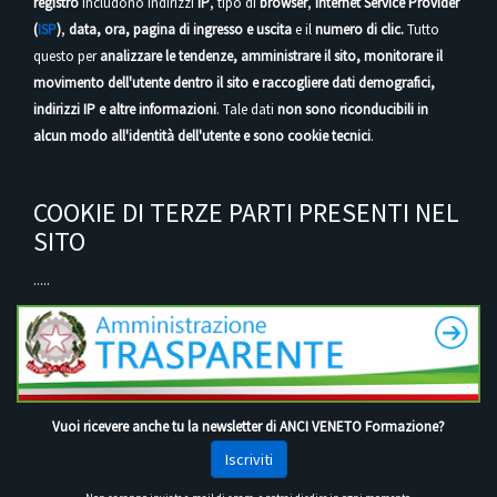
registro
includono indirizzi
IP
, tipo di
browser
,
Internet Service Provider
(
ISP
)
,
data, ora, pagina di ingresso e uscita
e il
numero di clic.
Tutto
questo per
analizzare le tendenze, amministrare il sito, monitorare il
movimento dell'utente dentro il sito e raccogliere dati demografici,
indirizzi IP e altre informazioni
. Tale dati
non sono riconducibili in
alcun modo all'identità dell'utente e sono cookie tecnici
.
COOKIE DI TERZE PARTI PRESENTI NEL
SITO
.....
Vuoi ricevere anche tu la newsletter di ANCI VENETO Formazione?
Iscriviti