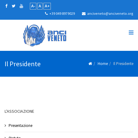
A-
A
A+
+39 049 8979029
anciveneto@anciveneto.org
Il Presidente
Home
Il Presidente
L'ASSOCIAZIONE
Presentazione